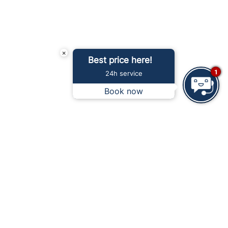
×
Best price here!
1
24h service
Book now