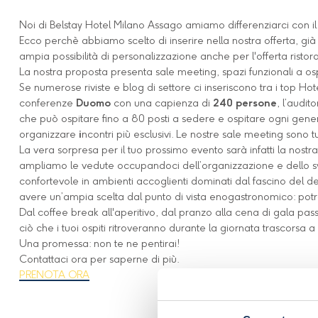
Noi di Belstay Hotel Milano Assago amiamo differenziarci con il
Ecco perchè abbiamo scelto di inserire nella nostra offerta, già
ampia possibilità di personalizzazione anche per l'offerta ristor
La nostra proposta presenta sale meeting, spazi funzionali a ospi
Se numerose riviste e blog di settore ci inseriscono tra i top H
conferenze
Duomo
con una capienza di
240 persone
, l’audit
che può ospitare fino a 80 posti a sedere e ospitare ogni gener
organizzare
i
ncontri più esclusivi. Le nostre sale meeting sono t
La vera sorpresa per il tuo prossimo evento sarà infatti la nostr
ampliamo le vedute occupandoci dell’organizzazione e dello svo
confortevole in ambienti accoglienti dominati dal fascino del de
avere un’ampia scelta dal punto di vista enogastronomico: potra
Dal coffee break all'aperitivo, dal pranzo alla cena di gala passan
ciò che i tuoi ospiti ritroveranno durante la giornata trascorsa 
Una promessa: non te ne pentirai!
Contattaci ora per saperne di più.
PRENOTA ORA