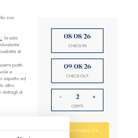
ello con
i
: la sala
olivalente
CHECK-IN
sibilità di
simi piatti,
vole e
CHECK-OUT
ni aspetto ed
o altro.
 dettagli di
-
+
OSPITI
DISPONIBILITÀ