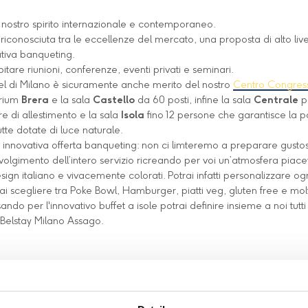
 nostro spirito internazionale e contemporaneo.
 riconosciuta tra le eccellenze del mercato, una proposta di alto liv
ativa banqueting.
tare riunioni, conferenze, eventi privati e seminari.
otel di Milano è sicuramente anche merito del nostro
Centro Congress
orium
Brera
e la sala
Castello
da 60 posti, infine la sala
Centrale
p
e di allestimento e la sala
Isola
fino 12 persone che garantisce la pos
utte dotate di luce naturale.
a innovativa offerta banqueting: non ci limteremo a preparare gustosis
lgimento dell’intero servizio ricreando per voi un’atmosfera piace
sign italiano e vivacemente colorati. Potrai infatti personalizzare og
i scegliere tra Poke Bowl, Hamburger, piatti veg, gluten free e molt
do per l'innovativo buffet a isole potrai definire insieme a noi tutti i
a Belstay Milano Assago.