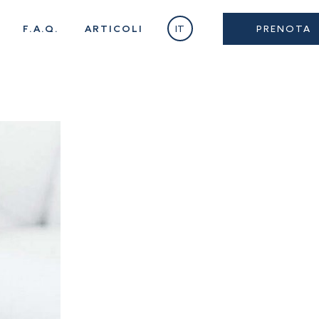
F.A.Q.
ARTICOLI
IT
PRENOTA