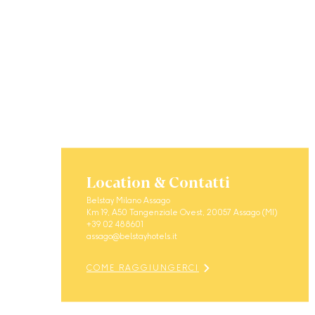
Location & Contatti
Belstay Milano Assago
Km 19, A50 Tangenziale Ovest, 20057 Assago (MI)
+39 02 488601
assago@belstayhotels.it
COME RAGGIUNGERCI