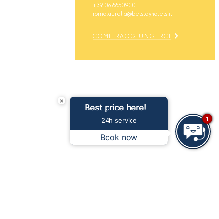
+39 06 66509001
roma.aurelia@belstayhotels.it
COME RAGGIUNGERCI
×
Best price here!
1
24h service
Book now