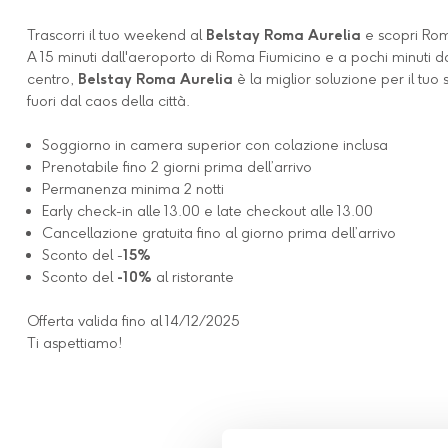
Trascorri il tuo weekend al
Belstay Roma Aurelia
e scopri Ro
A 15 minuti dall'aeroporto di Roma Fiumicino e a pochi minuti d
centro,
Belstay Roma Aurelia
è la miglior soluzione per il tuo
fuori dal caos della città.
Soggiorno in camera superior con colazione inclusa
Prenotabile fino 2 giorni prima dell’arrivo
Permanenza minima 2 notti
Early check-in alle 13.00 e late checkout alle 13.00
Cancellazione gratuita fino al giorno prima dell’arrivo
Sconto del -
15%
Sconto del
-10%
al ristorante
Offerta valida fino al 14/12/2025
Ti aspettiamo!