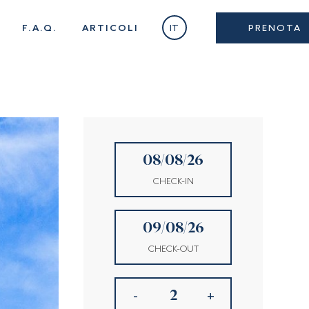
F.A.Q.
ARTICOLI
IT
PRENOTA
CHECK-IN
CHECK-OUT
-
+