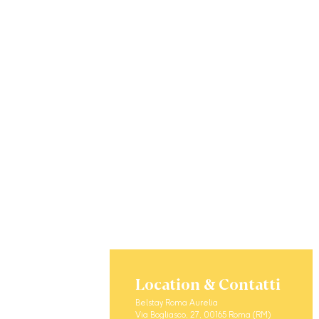
Location & Contatti
Belstay Roma Aurelia
Via Bogliasco, 27, 00165 Roma (RM)