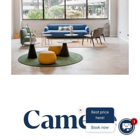
Camere
×
Best price
here!
1
Book now