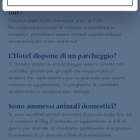
Quali sono gli orari check-in e check-
out?
Check-in dalle 15:00 Check-out: entro le 11:00
Per esigenze particolari Vi invitiamo a contattare la
reception, potrebbero essere richiesti supplementi per
arrivo anticipato o late check-out
L’Hotel dispone di un parcheggio?
Sì, l'hotel è dotato di un parcheggio esterno privato non
custodito, grautito per gli ospiti che soggiornano in
struttura. Per ospiti esterni o per lungue soste può essere
richiesto un supplemento, Vi preghiamo di contattare
direttamente la reception per i dettagli.
Sono ammessi animali domestici?
Si, sono accettati animali domestici di piccola taglia fino ad
un massimo di 15kg. E' richiesto un supplemento di 20€ al
giorno per animale. Vi chiediamo gentilmente di segnalare
la presenza di un animale in fase di prenotazione.