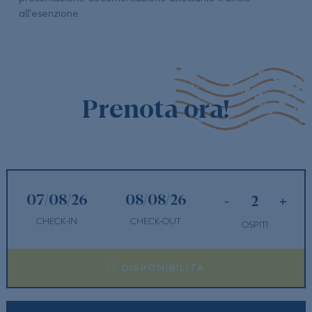
all'esenzione.
Prenota ora!
-
+
CHECK-IN
CHECK-OUT
OSPITI
DISPONIBILITÀ