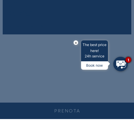
Offerte
Speciali
SCOPRI DI PIÙ
×
The best price
here!
24h service
1
Book now
PRENOTA