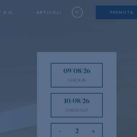
F.A.Q.
ARTICOLI
IT
PRENOTA
CHECK-IN
CHECK-OUT
-
+