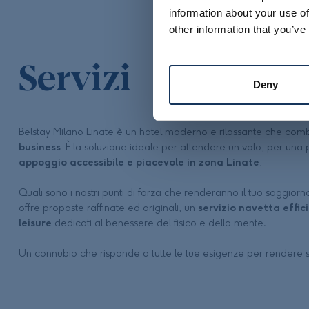
information about your use of
other information that you’ve
Servizi
Deny
Belstay Milano Linate è un hotel moderno e rilassante che com
business
. È la soluzione ideale per attendere un volo, per una 
appoggio accessibile e piacevole in zona Linate
.
Quali sono i nostri punti di forza che renderanno il tuo soggi
offre proposte raffinate ed originali, un
servizio navetta effic
leisure
dedicati al benessere del fisico e della mente
.
Un connubio che risponde a tutte le tue esigenze per rendere 