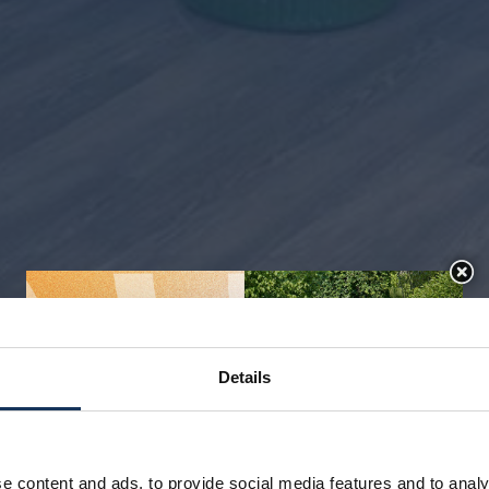
Details
e content and ads, to provide social media features and to analy