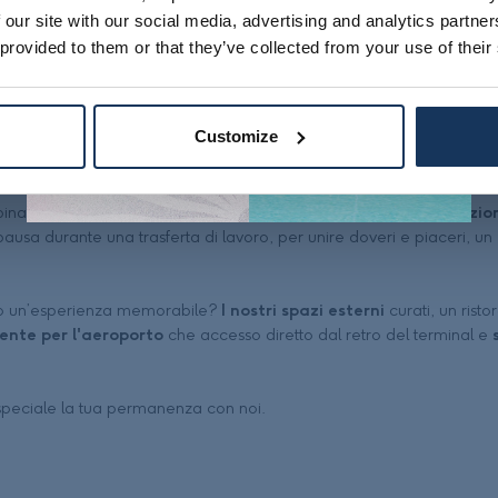
 our site with our social media, advertising and analytics partn
 provided to them or that they’ve collected from your use of their
Customize
bina alla perfezione un
animo leisure con eventi ed una vocazio
pausa durante una trasferta di lavoro, per unire doveri e piaceri, un
orno un’esperienza memorabile?
I nostri spazi esterni
curati, un rist
iente per l'aeroporto
che accesso diretto dal retro del terminal e
s
speciale la tua permanenza con noi.