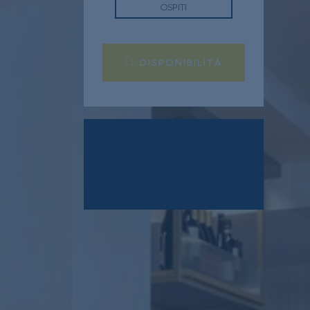
OSPITI
DISPONIBILITÀ
Offerte
Speciali
SCOPRI DI PIÙ