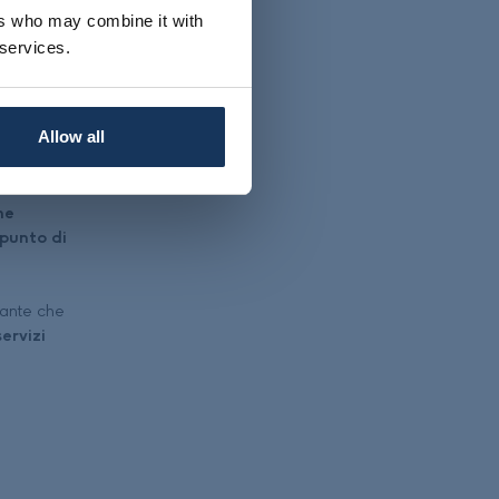
ers who may combine it with
 services.
Allow all
ne
punto di
orante che
ervizi